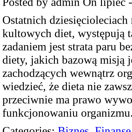
Posted by admin
On lipiec 
Ostatnich dziesięcioleciac
kultowych diet, występują 
zadaniem jest strata paru b
diety, jakich bazową misją 
zachodzących wewnątrz org
wiedzieć, że dieta nie zaws
przeciwnie ma prawo wywoł
funkcjonowaniu organizmu
Categories:
Biznes, Finans