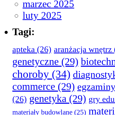
marzec 2025
luty 2025
Tagi:
apteka
(26)
aranżacja wnętrz
genetyczne
(29)
biotech
choroby
(34)
diagnosty
commerce
(29)
egzamin
genetyka
(29)
(26)
gry ed
mater
materiały budowlane
(25)